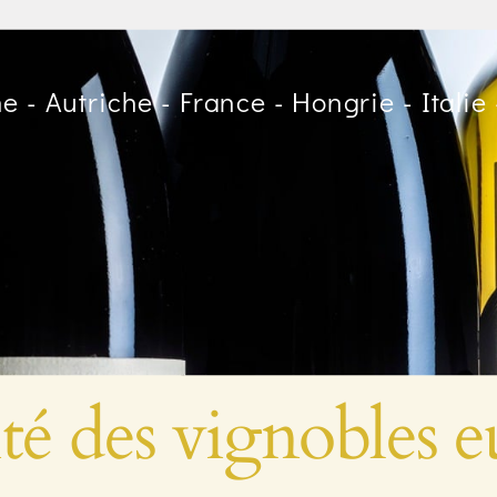
 - Autriche - France - Hongrie - Italie 
sité des vignobles 